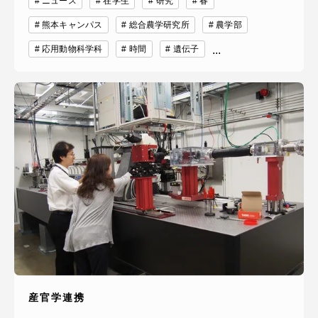
ニュース
在学生
研究
春
熊本キャンパス
総合農学研究所
農学部
応用動物科学科
時間
遺伝子
...
産官学連携