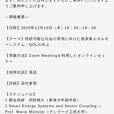
ます。お忙しいとは存じますがぜひご参加いただけますよ
アクセス情報
うご案内申し上げます。
—開催概要—
品川キャンパス
湘南キャンパス
【日時】2020年12月10日（木）16：30～18：30
伊勢原キャンパス
静岡キャンパス
【テーマ】持続可能な社会の実現に向けた脱炭素エネルギ
熊本キャンパス
阿蘇くまもと
ーシステム：QOLの向上
臨空キャンパス
【実施方法】Zoom Meetingを利用したオンラインセミ
札幌キャンパス
ナー
【使用言語】英語
【詳細】添付参照
【スケジュール】
 開会挨拶 内田晴久（東海大学副学長）
 Smart Energy Systems and Sector Coupling —
Prof. Marie Münster（デンマーク工科大学）