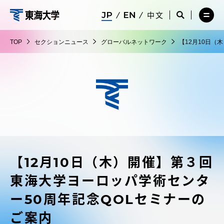
コ
メ
サ
中文
ニ
イ
サ
メ
ン
ュ
ト
東
イ
ニ
テ
ー
検
ト
ュ
海
TOP
セクションニュース
グローバルネットワーク
【12月10日（
を
索
検
ー
在学生・保護者向けポータル（TIPS）
ン
閉
を
大
索
を
ツ
じ
閉
を
開
学
る
じ
開
く
に
る
く
受験・入学案内
ス
キ
ッ
教員・研究者ガイド
プ
【12月10日（木）開催】第３回
大学の概要
東海大学ヨーロッパ学術センタ
教育・研究
ー50周年記念QOLセミナーの
ご案内