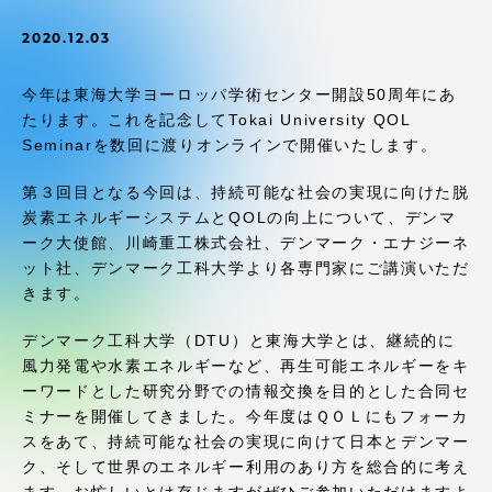
受験・入学案内
2020.12.03
学生生活
今年は東海大学ヨーロッパ学術センター開設50周年にあ
たります。これを記念してTokai University QOL
グローバルネットワーク
Seminarを数回に渡りオンラインで開催いたします。
第３回目となる今回は、持続可能な社会の実現に向けた脱
学外連携
炭素エネルギーシステムとQOLの向上について、デンマ
ーク大使館、川崎重工株式会社、デンマーク・エナジーネ
ット社、デンマーク工科大学より各専門家にご講演いただ
学園ネットワーク
きます。
各種情報・お問い合わせ
デンマーク工科大学（DTU）と東海大学とは、継続的に
風力発電や水素エネルギーなど、再生可能エネルギーをキ
ーワードとした研究分野での情報交換を目的とした合同セ
ミナーを開催してきました。今年度はＱＯＬにもフォーカ
スをあて、持続可能な社会の実現に向けて日本とデンマー
ク、そして世界のエネルギー利用のあり方を総合的に考え