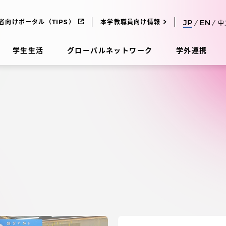
者向けポータル（TIPS）
本学教職員向け情報
中
学生生活
グローバルネットワーク
学外連携
受験・入学案内
研究
受験・入学案内
究
受験・入学案内
科
入試制度