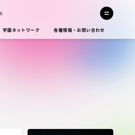
メ
ニ
文
メ
ュ
ニ
ー
ュ
を
学園ネットワーク
各種情報・お問い合わせ
ー
閉
を
じ
開
る
く
教員・研究者ガイド
学生生活
学生生活
学生生活サポート