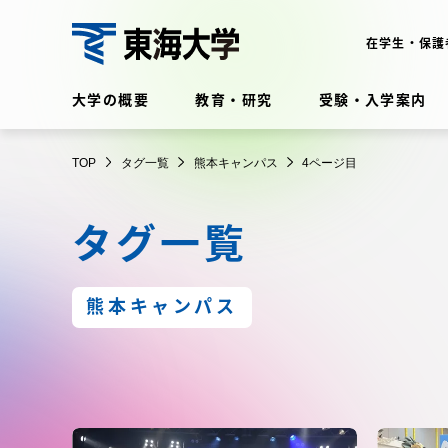
コ
ン
在学生・保護
テ
東
ン
大学の概要
教育・研究
受験・入学案内
ツ
海
に
在学生・保護者向けポータル
TOP
タグ一覧
熊本キャンパス
4ページ目
ス
（TIPS）
大
キ
タグ一覧
ッ
学
プ
大学の概要
教育・
熊本キャンパス
大学の概要
教育・研
理念・歴史
学部・学