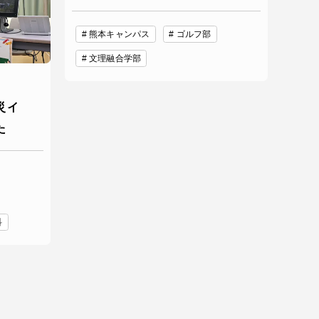
っての
認証評価
熊本キャンパス
ゴルフ部
文理融合学部
災イ
た
科
中文