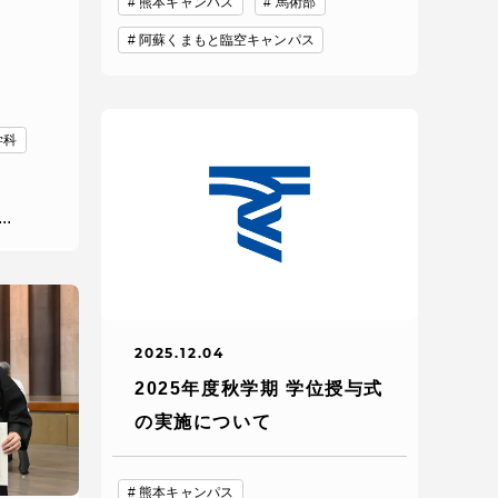
熊本キャンパス
馬術部
阿蘇くまもと臨空キャンパス
プライバシーポリシー
学科
免責事項
お問い合わせ
...
情報の公表
2025.12.04
本学教職員向け情報
2025年度秋学期 学位授与式
の実施について
熊本キャンパス