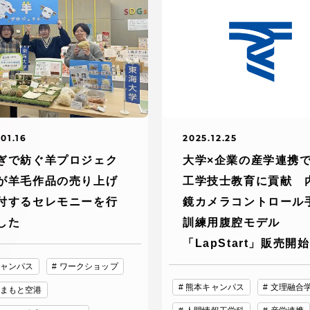
デジタルパンフレットライ
リー
受験イベント
テム
入学案内
ター
01.16
2025.12.25
学費
ぎで紡ぐ羊プロジェク
大学×企業の産学連携
・体制
が羊毛作品の売り上げ
工学技士教育に貢献 
東海大学会員サイト案内（
付するセレモニーを行
鏡カメラコントロール
請求）
した
訓練用腹腔モデル
・施設
「LapStart」販売開始
出願方法
ャンパス
ワークショップ
熊本キャンパス
文理融合
まもと空港
合否発表・入学手続