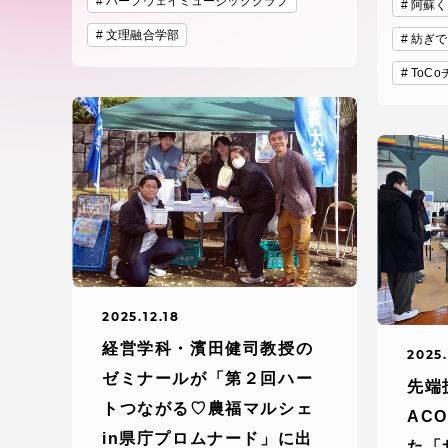
ハーフウェイミュージッククラブ
付属図書
阿蘇く
在学生の皆様
文理融合学部
紡ぎで
東海大学
ToC
保護者の方
教育・研究組織について
グローバルネットワーク
学外連
2025.12.18
グローバルネットワーク
学外連携
経営学科・濱田健司教授の
2025.
ゼミナールが「第２回ハー
海外派遣留学プログラム –
産官学連
先端
トつながる♡農福マルシェ
TOKAI Outbound
AC
in県庁プロムナード」に出
た「
地域連携