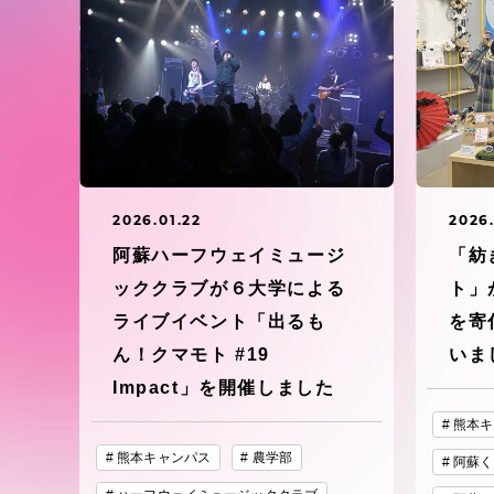
東海大学の障がい学生支援に関
大学院
する取り組みについて
教育方針
東海大学環境憲章
教育シス
ダイバーシティ推進
教育セン
2026.01.22
2026.
中期目標
阿蘇ハーフウェイミュージ
「紡
研究支援
ッククラブが６大学による
ト」
学則・諸規程
ライブイベント「出るも
を寄
ん！クマモト #19
いま
スポーツ
Impact」を開催しました
コンプライアンス
熊本キ
研究所
キャンパス案内
熊本キャンパス
農学部
阿蘇く