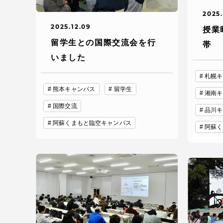
語学教育センター
2025.
2025.12.09
授業
留学生との国際交流会を行
帯
いました
札幌キ
熊本キャンパス
留学生
湘南キ
国際交流
アク
品川キ
阿蘇くまもと臨空キャンパス
阿蘇く
品川キャン
阿蘇くまも
臨空キャン