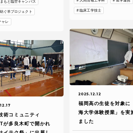
人間情報工学科
産学連携
館
まもと臨空キャンパス
臨床工学技士
紡ぐ羊プロジェクト
奨学金
 教員・研究者ガイド
oチャレ
携
学園ネットワーク
2025.12.12
学園ネットワーク
福岡高の生徒を対象に
12.17
海大学体験授業」を実
携
厚生施設
技術コミュニティ
ました
OTが多良木町で開かれ
サイテク祭」に出展し
学園関連機関