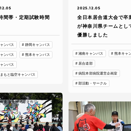
12.05
2025.12.05
時間帯・定期試験時間
全日本居合道大会で卒
が神奈川県チームとし
優勝しました
ャンパス
静岡キャンパス
湘南キャンパス
熊本キャ
ャンパス
熊本キャンパス
居合道部
セス情報
ャンパス
病院本部病院運営企画室
まもと臨空キャンパス
パス
湘南キャンパス
伊勢原キャンパス
部活動・サークル
と
札幌キャンパス
パス