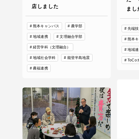
店しました
留学生への情報 – TOKAI
まし
Inbound
キャリア
熊本キャンパス
農学部
情報）
先端技
海外ネットワーク
地域連携
文理融合学部
熊本キ
経営学科（文理融合）
地域連
Global Programs
地域社会学科
能登半島地震
ToC
農福連携
外国人研究者
特色ある国際活動
グローバル大学へ向けた取り組
みのための基本理念