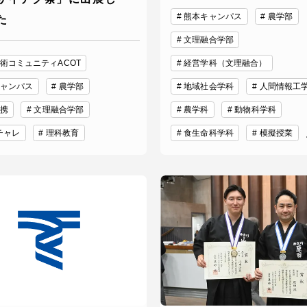
熊本キャンパス
農学部
た
文理融合学部
就職（採用担当者向け
卒業生サービス
術コミュニティACOT
経営学科（文理融合）
ャンパス
農学部
地域社会学科
人間情報工
関連教育機関
携
文理融合学部
農学科
動物科学科
oチャレ
理科教育
食生命科学科
模擬授業