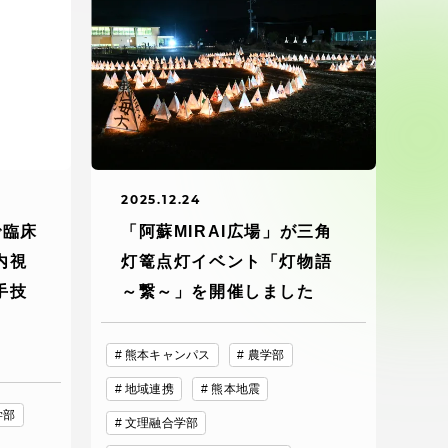
ブラ
スポーツインフォ
ToCoチャレ
海外研修航海
キャリア就職（学内向け情報）
2025.12.24
で臨床
「阿蘇MIRAI広場」が三角
内視
灯篭点灯イベント「灯物語
資料
手技
～繋～」を開催しました
熊本キャンパス
農学部
地域連携
熊本地震
学部
文理融合学部