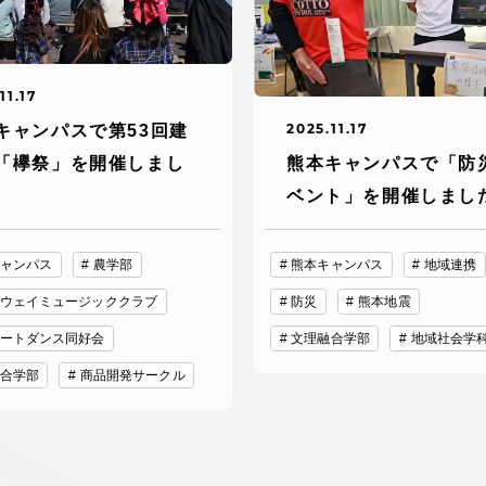
卒業にあた
ニュースリリース
アンケート
11.17
2025.11.17
キャンパスで第53回建
「欅祭」を開催しまし
熊本キャンパスで「防
ベント」を開催しまし
ャンパス
農学部
熊本キャンパス
地域連携
ウェイミュージッククラブ
防災
熊本地震
ートダンス同好会
文理融合学部
地域社会学
合わせ
在学生・保護者向けポータル（TIPS）
本学教職員向け情報
合学部
商品開発サークル