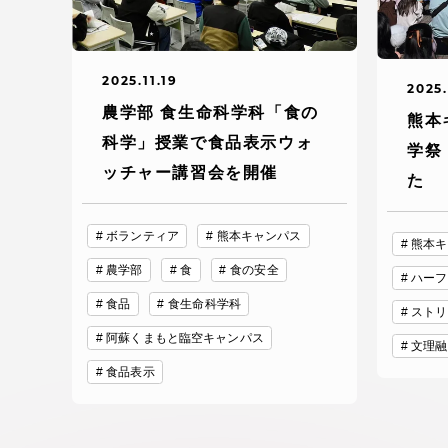
TOKAIスポーツ
2025.11.19
2025.
農学部 食生命科学科「食の
熊本
科学」授業で食品表示ウォ
学祭
教育研究上の目的
ッチャー講習会を開催
た
及び養成する人材
像と３つのポリシ
ー
ボランティア
熊本キャンパス
熊本キ
農学部
食
食の安全
ハーフ
食品
食生命科学科
ストリ
資料請求
お問い
阿蘇くまもと臨空キャンパス
文理融
食品表示