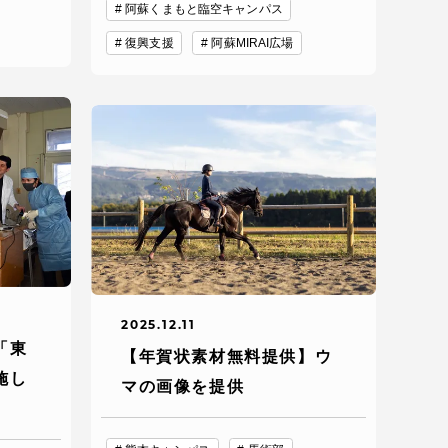
阿蘇くまもと臨空キャンパス
復興支援
阿蘇MIRAI広場
各種情報・お問い合わせ
各種情報・お問い合わせ
2025.12.11
「東
【年賀状素材無料提供】ウ
施し
サイトマップ
マの画像を提供
サイト閲覧環境