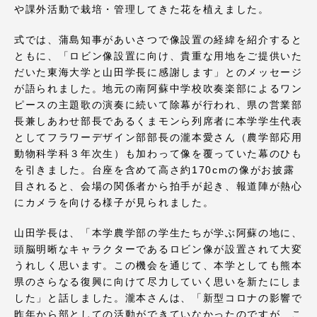
や課外活動で栽培・管理してきた花を植えました。
式では、蒲島知事があいさつで像設置の経緯を紹介すると
ともに、「ロビン像設置に向け、貴重な用地をご提供いた
だいた東海大学と山田学長に感謝します」とのメッセージ
資料請求
お問い合わせ
が語られました。地元の南阿蘇中学校吹奏楽部によるワン
ピースの主題歌の演奏に続いて除幕が行われ、県の営業部
在学生・保護者向けポータル（TIPS）
本学教職員向け情報
長兼しあわせ部長であるくまモンら列席者に本学学生代表
中文
としてフラワーデザイン部部長の瀧本愛さん（農学部応用
動物科学科３年次生）も加わって像を覆っていた幕のひも
を引きました。台座を含めて高さ約170cmの像がお披露
目されると、会場の関係者から拍手が起き、報道陣が熱心
にカメラを向ける様子が見られました。
山田学長は、「本学農学部の学生たちが学ぶ阿蘇の地に、
頭脳明晰なキャラクターであるロビン像が設置されて大変
うれしく思います。この機会を通じて、本学としても熊本
県のさらなる復興に向けて尽力していく思いを新たにしま
した」と話しました。瀧本さんは、「新型コロナの影響で
昨年から部としての活動ができていなかったのですが、こ