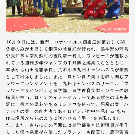
TOKAIスポーツ
ニュースリリース
10月９日には、新型コロナウイルス感染症対策として関
係者のみが出席して銅像の除幕式が行われ、熊本県の蒲島
郁夫知事や南阿蘇村の吉良清一村長、ワンピースが連載さ
れている週刊少年ジャンプの中野博之編集長らとともに、
卒業にあたってのアンケート
本学から山田清志学長、荒木朋洋九州キャンパス長が来賓
として出席しました。また、ロビン像の周りを取り囲むフ
ラワーアレンジメントを、九州キャンパスのサークル「フ
ラワーデザイン部」と農学部、農学教育実習センターの教
認証評価
職員が担当。ロビンのイメージカラーである紫色の花を基
調に、熊本の県花であるリンドウを使って、悪魔の実「ハ
ナハナの実」の能力者であるロビンが作中で見せる“あら
ゆる場所から花のように咲かせる「手」”を表現しまし
教育研究上の目的及び養成する人材像と３つの
た。また、さらにその周囲には農学部生と技術職員が手作
ポリシー
りした熊本県産杉を使ったプランターも配置し、農学実習