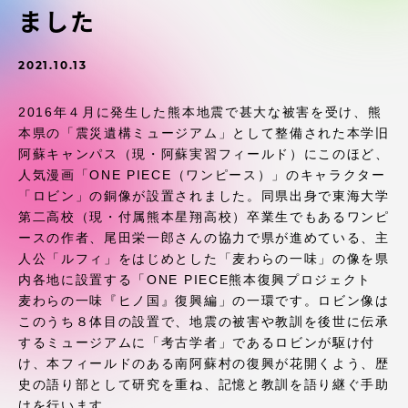
受験・入学案内
ました
学生生活
2021.10.13
2016年４月に発生した熊本地震で甚大な被害を受け、熊
グローバルネットワーク
本県の「震災遺構ミュージアム」として整備された本学旧
阿蘇キャンパス（現・阿蘇実習フィールド）にこのほど、
学外連携
人気漫画「ONE PIECE（ワンピース）」のキャラクター
「ロビン」の銅像が設置されました。同県出身で東海大学
第二高校（現・付属熊本星翔高校）卒業生でもあるワンピ
学園ネットワーク
ースの作者、尾田栄一郎さんの協力で県が進めている、主
人公「ルフィ」をはじめとした「麦わらの一味」の像を県
各種情報・お問い合わせ
内各地に設置する「ONE PIECE熊本復興プロジェクト
麦わらの一味『ヒノ国』復興編」の一環です。ロビン像は
このうち８体目の設置で、地震の被害や教訓を後世に伝承
するミュージアムに「考古学者」であるロビンが駆け付
け、本フィールドのある南阿蘇村の復興が花開くよう、歴
史の語り部として研究を重ね、記憶と教訓を語り継ぐ手助
けを行います。