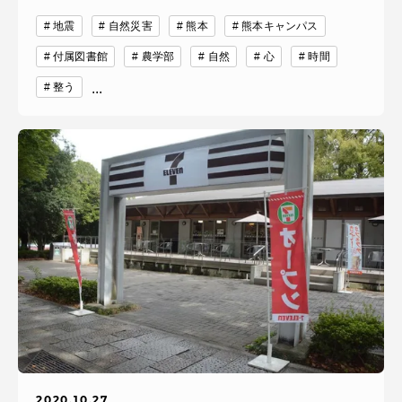
地震
自然災害
熊本
熊本キャンパス
付属図書館
農学部
自然
心
時間
整う
...
2020.10.27