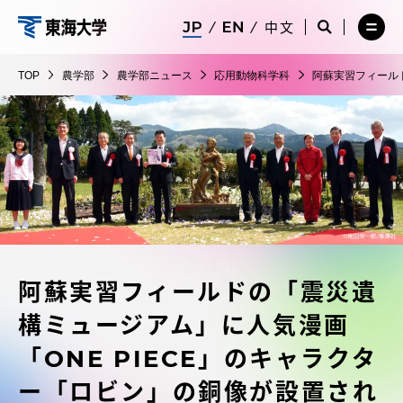
コ
メ
サ
中文
ニ
イ
サ
メ
ン
ュ
ト
農
イ
ニ
テ
ー
検
ト
ュ
学
TOP
農学部
農学部ニュース
応用動物科学科
阿蘇実習フィール
を
索
検
ー
在学生・保護者向けポータル（TIPS）
ン
閉
を
部
索
を
ツ
じ
閉
を
開
る
じ
開
く
に
る
く
受験・入学案内
ス
キ
ッ
教員・研究者ガイド
プ
阿蘇実習フィールドの「震災遺
大学の概要
構ミュージアム」に人気漫画
教育・研究
「ONE PIECE」のキャラクタ
ー「ロビン」の銅像が設置され