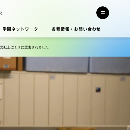
メ
ニ
文
メ
ュ
ニ
ー
ュ
を
学園ネットワーク
各種情報・お問い合わせ
ー
閉
を
じ
開
る
く
被引用文献上位１％に選出されました
教員・研究者ガイド
学生生活
学生生活
学生生活サポート