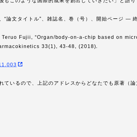
後もこのような国際的成果を創出していきたい」と語り
卒業にあた
ニュースリリース
アンケート
“論文タイトル”、雑誌名、巻（号）、開始ページ ― 終了
 Teruo Fujii, “Organ/body-on-a-chip based on micro
rmacokinetics 33(1), 43-48, (2018).
.11.003
れているので、上記のアドレスからどなたでも原著（論
合わせ
在学生・保護者向けポータル（TIPS）
本学教職員向け情報