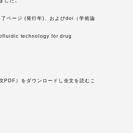
ました。
っての
認証評価
ページ (発行年)、およびdoi（学術論
fluidic technology for drug
文PDF）をダウンロードし全文を読むこ
中文