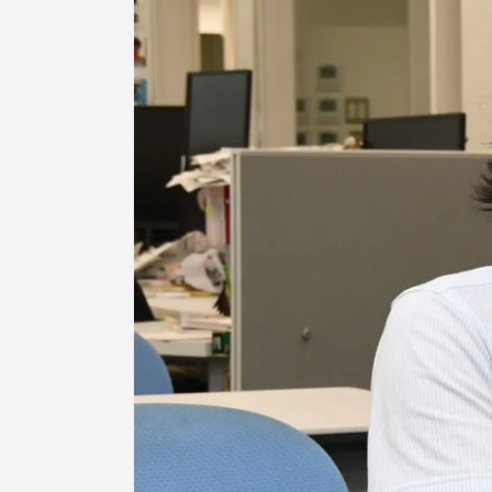
留学生への情報 – TOKAI
Inbound
キャリア
情報）
海外ネットワーク
Global Programs
外国人研究者
特色ある国際活動
グローバル大学へ向けた取り組
みのための基本理念