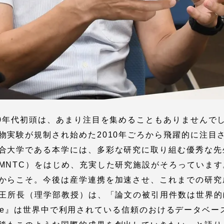
セス情報
00年代初頭は、あまり注目を集めることもありませんで
物実験が規制され始めた2010年ごろから飛躍的に注目
パス
湘南キャンパス
伊勢原キャンパス
合大学である本学には、多彩な研究に取り組む優秀な先
と
札幌キャンパス
MNTC）をはじめ、充実した研究施設がそろっていま
パス
からこそ。今後は産学連携を加速させ、これまでの研究
理王所長（理学部教授）は、「論文の被引用件数は世界
ience』は世界中で利用されている信頼のおけるデータ