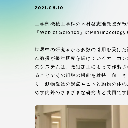
付属図書
2021.06.10
在学生の皆様
東海大学
工学部機械工学科の木村啓志准教授が執
保護者の方
「Web of Science」のPharmac
教育・研究組織について
世界中の研究者から多数の引用を受けた
准教授が長年研究を続けているオーガン
のシステムは、微細加工によって作製さ
ることでその細胞の機能を維持・向上さ
グローバルネットワーク
学外連
り、動物愛護の観点やヒトと動物の体の
グローバルネットワーク
学外連携
め学内外のさまざまな研究者と共同で学
海外派遣留学プログラム –
産官学連
TOKAI Outbound
地域連携