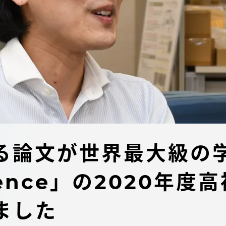
デジタルパンフレットライ
リー
受験イベント
テム
入学案内
ター
学費
・体制
東海大学会員サイト案内（
る論文が世界最大級の
請求）
・施設
cience」の2020年
出願方法
ました
合否発表・入学手続