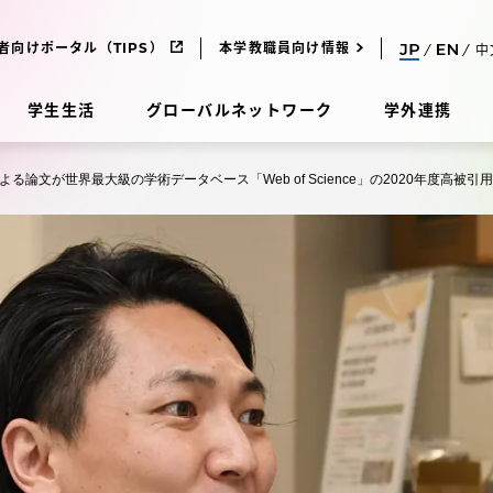
者向けポータル（TIPS）
本学教職員向け情報
中
学生生活
グローバルネットワーク
学外連携
よる論文が世界最大級の学術データベース「Web of Science」の2020年度高
受験・入学案内
研究
受験・入学案内
究
受験・入学案内
科
入試制度