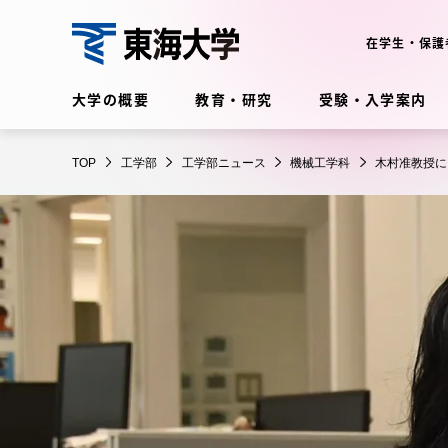
コ
ン
在学生・保護
テ
工
ン
大学の概要
教育・研究
受験・入学案内
学
ツ
部
に
在学生・保護者向けポータル
TOP
工学部
工学部ニュース
機械工学科
木村准教授に
ス
（TIPS）
キ
ッ
プ
大学の概要
教育・
大学の概要
教育・研
理念・歴史
学部・学