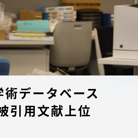
ブラ
スポーツインフォ
ToCoチャレ
海外研修航海
キャリア就職（学内向け情報）
資料
学術データベース
度高被引用文献上位