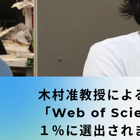
東海大学の障がい学生支援に関
大学院
する取り組みについて
教育方針
東海大学環境憲章
教育シス
ダイバーシティ推進
教育セン
中期目標
研究支援
学則・諸規程
木村准教授によ
スポーツ
「Web of S
コンプライアンス
研究所
１％に選出され
キャンパス案内