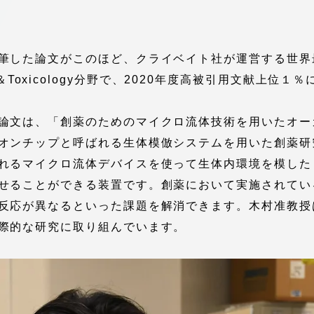
館
奨学金
 教員・研究者ガイド
筆した論文がこのほど、クライベイト社が運営する世界
ology＆Toxicology分野で、2020年度高被引用文献上
論文は、「創薬のためのマイクロ流体技術を用いたオー
オンチップと呼ばれる生体模倣システムを用いた創薬研
れるマイクロ流体デバイスを使って生体内環境を模した
せることができる装置です。創薬において実施されてい
携
学園ネットワーク
反応が異なるといった課題を解消できます。木村准教授
学園ネットワーク
際的な研究に取り組んでいます。
携
厚生施設
学園関連機関