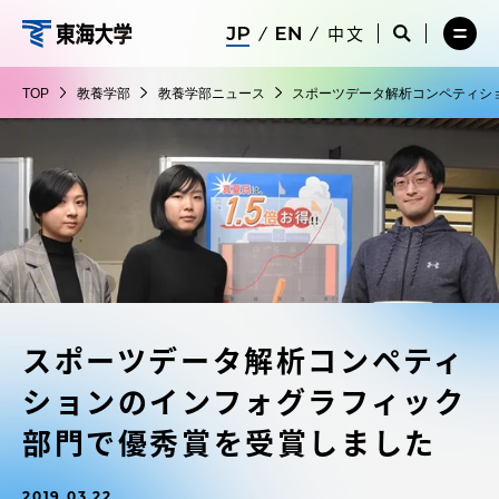
コ
メ
サ
中文
ニ
イ
サ
メ
ン
ュ
ト
教
イ
ニ
テ
ー
検
ト
ュ
養
TOP
教養学部
教養学部ニュース
スポーツデータ解析コンペティシ
を
索
検
ー
在学生・保護者向けポータル（TIPS）
ン
閉
を
学
索
を
ツ
じ
閉
を
開
部
る
じ
開
く
に
る
く
受験・入学案内
ス
キ
ッ
教員・研究者ガイド
プ
スポーツデータ解析コンペティ
大学の概要
ションのインフォグラフィック
教育・研究
部門で優秀賞を受賞しました
2019.03.22