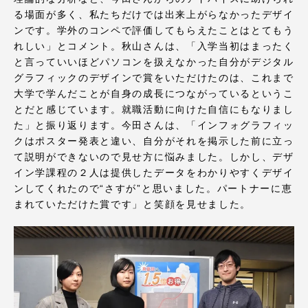
TOKAIスポーツ
る場面が多く、私たちだけでは出来上がらなかったデザイ
ンです。学外のコンペで評価してもらえたことはとてもう
れしい」とコメント。秋山さんは、「入学当初はまったく
と言っていいほどパソコンを扱えなかった自分がデジタル
ニュースリリース
グラフィックのデザインで賞をいただけたのは、これまで
大学で学んだことが自身の成長につながっているというこ
とだと感じています。就職活動に向けた自信にもなりまし
た」と振り返ります。今田さんは、「インフォグラフィッ
クはポスター発表と違い、自分がそれを掲示した前に立っ
卒業にあたってのアンケート
て説明ができないので見せ方に悩みました。しかし、デザ
イン学課程の２人は提供したデータをわかりやすくデザイ
ンしてくれたので“さすが”と思いました。パートナーに恵
まれていただけた賞です」と笑顔を見せました。
認証評価
教育研究上の目的及び養成する人材像と３つの
ポリシー