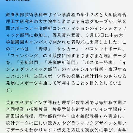
受験・入学案内
教養学部芸術学科デザイン学課程の学生２名と大学院総合
学生生活
理工学研究科の大学院生１名による有志グループが、第８
回スポーツデータ解析コンペティションのインフォグラフ
ィック部門に参加し、優秀賞を受賞。３月15日に中央大
グローバルネットワーク
学後楽園キャンパスで開かれた表彰式に出席しました。こ
のコンペは、「野球」「サッカー」「バスケットボール」
学外連携
「フェンシング」の４競技に関するさまざまな統計データ
を、「分析部門」「映像解析部門」「ポスター発表」「イ
ンフォグラフィック部門」の４ジャンルで解析・表現する
学園ネットワーク
ことにより、当該スポーツ界の発展と統計科学のさらなる
発展にスポーツを通して寄与することを目的としていま
す。
各種情報・お問い合わせ
芸術学科デザイン学課程と理学部数学科では毎年秋学期に
合同授業（指導教員＝教養学部芸術学科デザイン学課程・
富田誠准教授、理学部数学科・山本義郎教授）を実施し、
統計データの正しい読み方やグラフィックデザインを用い
てデータをわかりやすく伝える方法を実践的に学び、両学