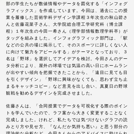
部の学生たちが数値情報やデータを図化する「インフォグ
アクセス情報
ラフィックス」を作成しています。今回は、過去にこの授
業を履修した芸術学科デザイン学課程３年次生の秋山碧さ
んと佐藤花菜子さん、大学院総合理工学研究科（博士課
品川キャンパス
湘南キャンパス
程）１年次生の今田一希さん（理学部情報数理学科卒）が
タッグを組みました。インフォグラフィック部門は、「駅
伊勢原キャンパス
静岡キャンパス
などの公共の場に掲示して、そのスポーツに詳しくない人
熊本キャンパス
阿蘇くまもと
に向けて魅力をアピールする」がテーマとなっており、３
臨空キャンパス
名は「野球」を選択してアイデアを検討。今田さんのデー
タ分析により、屋外の球場では気温の高い日にホームラン
札幌キャンパス
が出やすい傾向を把握できたことから、「遠目に見ても目
を引くデザイン」「野球に興味がなくても、思わず立ち止
まるキャッチコピー」など意見を出し合い、真夏日の野球
観戦を勧めるデザインを完成させました。
佐藤さんは、「合同授業でデータを可視化する際のポイン
トを学んでいたので、ラフ案から大きく変更することなく
完成しました。けれど、私たちでは気づけないグラフの読
みとり方や見せ方、『なんだか気持ち悪い』と思う部分の
理論的な分析など、今田さんからのアドバイスに助けられ