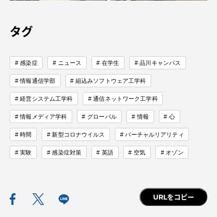
タグ
資料請求
お問い合わせ
感染症
ニュース
在学生
品川キャンパス
在学生・保護者向けポータル（TIPS）
本学教職員向け情報
情報通信学部
組込みソフトウェア工学科
中文
経営システム工学科
通信ネットワーク工学科
情報メディア学科
グローバル
情報
心
時間
新型コロナウイルス
バーチャルリアリティ
実験
感染症対策
英語
空気
オゾン
URLをコピー