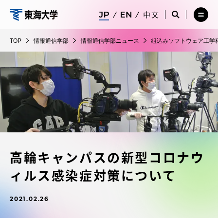
コ
メ
サ
中文
ニ
イ
サ
メ
ン
ュ
ト
情
イ
ニ
テ
ー
検
ト
ュ
報
TOP
情報通信学部
情報通信学部ニュース
組込みソフトウェア工学
を
索
検
ー
在学生・保護者向けポータル（TIPS）
ン
閉
を
通
索
を
ツ
じ
閉
を
開
信
る
じ
開
く
に
る
学
く
受験・入学案内
ス
部
キ
ッ
教員・研究者ガイド
プ
高輪キャンパスの新型コロナウ
大学の概要
ィルス感染症対策について
教育・研究
2021.02.26