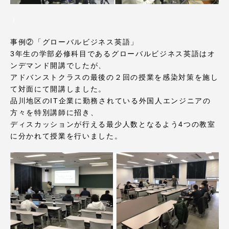
TOKAIスポーツ
ｌ
事例②「グローバルビジネス英語」
3年生の学部必修科目であるグローバルビジネス英語はオ
ニュースリリース
ンデマンド開講でしたが、
アドバンストクラスの最後の２回の授業を感染対策を施し
て対面にて開講しました。
品川地区のIT企業に勤務されている外国人エンジニアの
卒業にあたってのアンケート
方々を特別講師に招き、
ディスカッションが行える最少人数となるよう4つの教室
に分かれて授業を行いました。
認証評価
教育研究上の目的及び養成する人材像と３つの
ポリシー