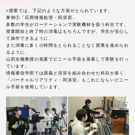
アクセス情報
○授業では、下記のような方策がとられています。
事例①「応用情報処理・同演習」
多数の学生がローテーションで実験機材を扱う科目です。
品川キャンパス
湘南キャンパス
授業開始と終了時の消毒はもちろんですが、学生が安心し
て操作できるように、
伊勢原キャンパス
静岡キャンパス
また消毒に多くの時間をとられることなく授業を進められ
熊本キャンパス
阿蘇くまもと
るように、
臨空キャンパス
山田光穗教授の発案でビニール手袋を装着して実験を行っ
ています。
札幌キャンパス
情報通信学部では講義と演習を組み合わせた科目が多く、
「バーチャルリアリティ・同演習」もこれにならいビニー
ル手袋を使用しています。