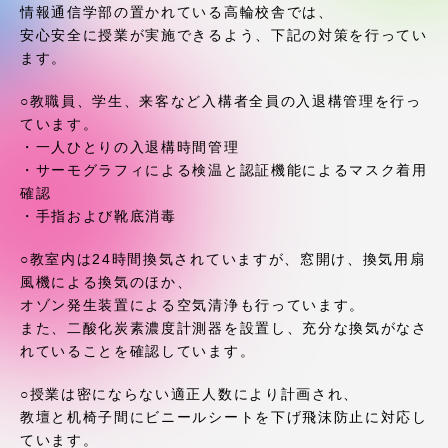
受験・入学案内
情報通信学部の置かれている高輪校舎では、
安心安全に授業が実施できるよう、下記の対策を行ってい
ます。
学生生活
○教職員、学生、来客など入構者全員の入退構管理を行っ
グローバルネットワーク
ています。
・一人ひとりの入退構時間管理
・サーモグラフィによる検温と認証機能によるマスク着用
学外連携
確認
・手指および靴底消毒
学園ネットワーク
○教室内は24時間換気されていますが、窓開け、換気用扇
風機による換気のほか、
オゾン発生装置による空気清浄も行っています。
各種情報・お問い合わせ
また、二酸化炭素濃度計測器を設置し、充分な換気がなさ
れていることを確認しています。
○授業は密にならない適正人数により計画され、
教壇と机椅子間にビニールシートを下げ飛沫防止に対応し
ています。