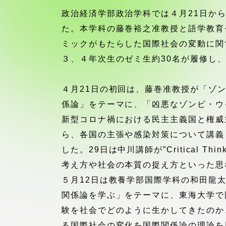
付属図書
政治経済学部政治学科では４月21日か
在学生の皆様
た。本学科の藤巻裕之准教授と語学教育
東海大学
ミックがもたらした国際社会の変動に関
保護者の方
３、４年次生のゼミ生約30名が履修し、
教育・研究組織について
４月21日の初回は、藤巻准教授が「ゾ
係論」をテーマに、「凶悪なゾンビ・ウ
新型コロナ禍における民主主義国と権威
グローバルネットワーク
学外連
ら、各国の主張や感染対策について講義
した。29日は中川講師が”Critical Thin
グローバルネットワーク
学外連携
考え方や社会の本質の捉え方といった思
５月12日は教養学部国際学科の和田龍
海外派遣留学プログラム –
産官学連
関係論を学ぶ」をテーマに、東海大学で
TOKAI Outbound
験を社会でどのように生かしてきたのか
る国際社会の変化を国際関係論の理論を
地域連携