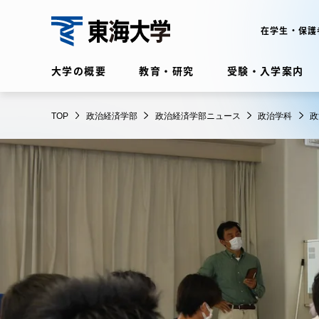
コ
ン
在学生・保護
テ
政
ン
大学の概要
教育・研究
受験・入学案内
治
ツ
経
に
在学生・保護者向けポータル
済
TOP
政治経済学部
政治経済学部ニュース
政治学科
政
ス
（TIPS）
学
キ
部
ッ
プ
大学の概要
教育・
大学の概要
教育・研
理念・歴史
学部・学