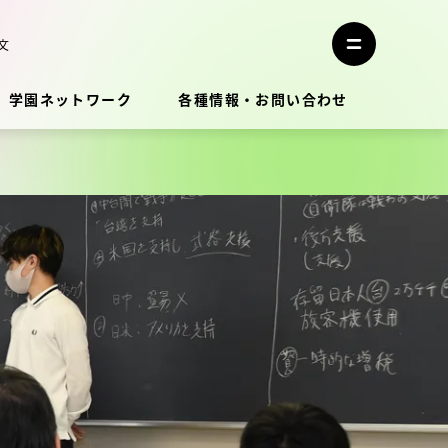
メ
ニ
文
メ
ュ
ニ
ー
ュ
を
学園ネットワーク
各種情報・お問い合わせ
ー
閉
を
じ
開
る
く
教員・研究者ガイド
学生生活
学生生活
学生生活サポート