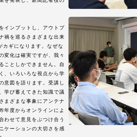
策を発表し、新聞記者役の
をインプットし、アウトプ
ナ禍を巡るさまざまな出来
かがカギになります。なぜな
の変化は確実ですが、我々
ることしかできません。自
セス情報
く、いろいろな視点から学
の意図を語ります。受講し
パス
湘南キャンパス
伊勢原キャンパス
、学び蓄えてきた知識で議
と
札幌キャンパス
さまざまな事象にアンテナ
パス
昨年度からオンラインによ
合わせて意見をぶつけ合う
ニケーションの大切さを感