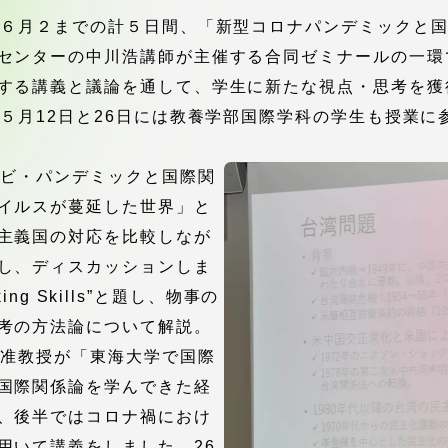
館
ら６月２までの計５日間、「新型コロナパンデミックと
センターの中川浩講師が主催する合同ゼミナールの一環
奨学金
 教員・研究者ガイド
する講義と議論を通して、学生に新たな視点・思考を獲
５月12日と26日には教養学部国際学科の学生も授業に
ンビ・パンデミックと国際関
イルスが蔓延した世界」と
主義国の対応を比較しなが
携
学園ネットワーク
し、ディスカッションしま
king Skills”と題し、物事の
学園ネットワーク
考の方法論について解説。
太准教授が「東海大学で国際
携
厚生施設
国際関係論を学んできた経
、後半ではコロナ禍におけ
用いて講義をしました。26
学園関連機関