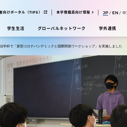
者向けポータル（TIPS）
本学教職員向け情報
中
学生生活
グローバルネットワーク
学外連携
治学科で「新型コロナパンデミックと国際関係ワークショップ」を実施しました
受験・入学案内
研究
受験・入学案内
究
受験・入学案内
科
入試制度