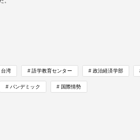
た。
卒業にあた
ニュースリリース
アンケート
台湾
語学教育センター
政治経済学部
パンデミック
国際情勢
合わせ
在学生・保護者向けポータル（TIPS）
本学教職員向け情報