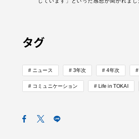
じています」といった感想が聞かれまし
TOKAIスポーツ
タグ
教育研究上の目的
及び養成する人材
像と３つのポリシ
ニュース
3年次
4年次
ー
コミュニケーション
Life in TOKAI
資料請求
お問い