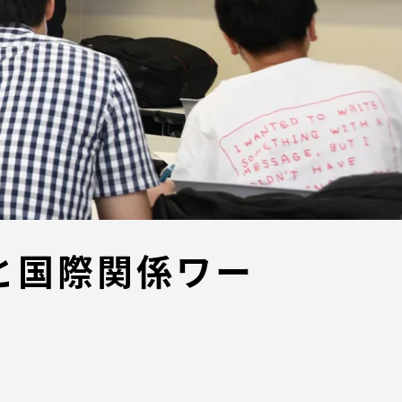
ブラ
スポーツインフォ
ToCoチャレ
海外研修航海
キャリア就職（学内向け情報）
資料
と国際関係ワー