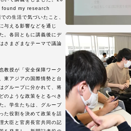
nd my research
語圏での生活で気づいたこと、
就職（採用担当者向け
卒業生サービス
に与える影響などを通じ
た。各回ともに講義後にデ
関連教育機関
はさまざまなテーマで議論
也教授が「安全保障ワーク
、東アジアの国際情勢と台
はグループに分かれて、将
どのような政策をとるべき
た。学生たちは、グループ
った役割を決めて政策を話
理大臣と官房長官共同の記