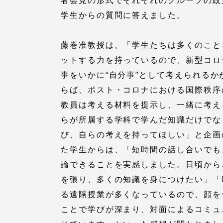
者会見の形式でそれぞれのグループの政
語学教育センター
学生からの質問に答えました。
藤巻准教授は、「学生たちは多くのこと
ットする力を持っているので、新型コロ
事をいかに“自分事”として考えられる
らば、ポスト・コロナにおける国際秩序
教員は考える材料を提示し、一緒に考え
アク
らが所属する学科で学んだ知識だけでな
び、自らの考えを持ってほしい」と企画
品川キャン
た学生からは、「短時間の話し合いでも
阿蘇くまも
論できることを実感しました。日頃から
臨空キャン
を張り、多くの知識を身につけたい」「
る遠隔授業が多くなっているので、顔を
ことで学びが深まり、対面によるコミュ