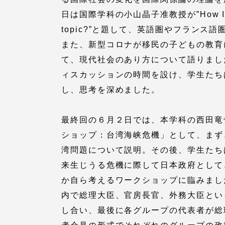
留学生への情報 – TOKAI
日は国際学科の小山晶子准教授が”How I fou
Inbound
topic?”と題して、英語圏やフランス
キャリア
また、新型コロナが移民の子どもの教育
情報）
海外ネットワーク
て、現代社会のあり方について語りまし
ィスカッションの時間を設け、学生たち
し、思考を深めました。
Global Programs
最終回の６月２日では、本学科の西田竜
外国人研究者
ショップ：台湾海峡危機」として、まず
湾問題について説明。その後、学生たち
特色ある国際活動
来生じうる危機に際して日本政府として
か自ら考えるワークショップに臨みまし
グローバル大学へ向けた取り組
内で総理大臣、官房長官、外務大臣とい
みのための基本理念
し合い、最後に各グループの代表者が総