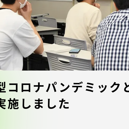
デジタルパンフレットライ
リー
受験イベント
テム
入学案内
ター
学費
・体制
東海大学会員サイト案内（
型コロナパンデミック
請求）
・施設
実施しました
出願方法
合否発表・入学手続