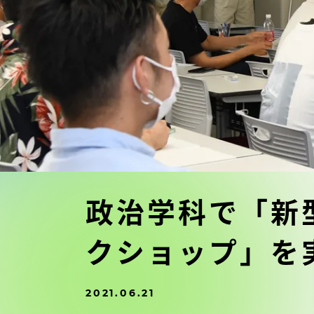
東海大学の障がい学生支援に関
大学院
する取り組みについて
教育方針
東海大学環境憲章
教育シス
ダイバーシティ推進
教育セン
中期目標
研究支援
学則・諸規程
政治学科で「新
スポーツ
クショップ」を
コンプライアンス
研究所
キャンパス案内
2021.06.21