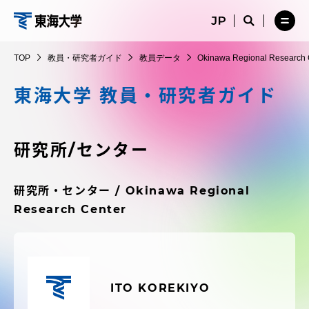
コ
メ
サ
ニ
イ
サ
メ
ン
ュ
ト
教
イ
ニ
テ
ー
検
ト
ュ
員・
TOP
教員・研究者ガイド
教員データ
Okinawa Regional Research 
を
索
検
ー
在学生・保護者向けポータル（TIPS）
ン
閉
を
研
索
を
ツ
じ
閉
を
開
東海大学 教員・研究者ガイド
究
る
じ
開
く
に
る
者
く
受験・入学案内
ス
ガ
キ
研究所/センター
イ
ッ
教員・研究者ガイド
ド
プ
研究所・センター / Okinawa Regional
Research Center
大学の概要
教育・研究
ITO KOREKIYO