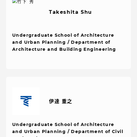
Takeshita Shu
Undergraduate School of Architecture
資料請求
お問い合わせ
and Urban Planning / Department of
在学生・保護者向けポータル（TIPS）
本学教職員向け情報
Architecture and Building Engineering
伊達 重之
Undergraduate School of Architecture
and Urban Planning / Department of Civil