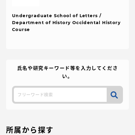
TOKAIスポーツ
Undergraduate School of Letters /
Department of History Occidental History
Course
ニュースリリース
卒業にあたってのアンケート
氏名や研究キーワード等を入力してくださ
い。
検
認証評価
索
教育研究上の目的及び養成する人材像と３つの
所属から探す
ポリシー