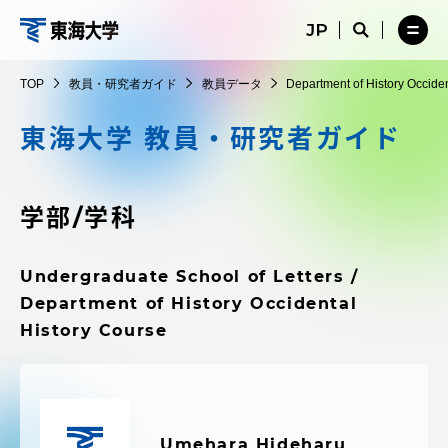
コ
メ
サ
ニ
イ
サ
メ
ン
ュ
ト
教
イ
ニ
テ
ー
検
ト
ュ
員・
TOP
教員・研究者ガイド
教員データ
Department of History Occide
を
索
検
ー
在学生・保護者向けポータル（TIPS）
ン
閉
を
研
索
を
ツ
じ
閉
を
開
東海大学 教員・研究者ガイド
究
る
じ
開
く
に
る
者
く
受験・入学案内
ス
ガ
キ
学部/学科
イ
ッ
教員・研究者ガイド
ド
プ
Undergraduate School of Letters /
Department of History Occidental
大学の概要
History Course
教育・研究
Umehara Hideharu