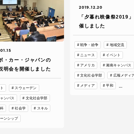
2019.12.20
卒業にあた
ニュースリリース
アンケート
「夕暮れ映像祭2019
催しました
戦争・紛争
地域交流
01.15
ニュース
イベント
ボ・カー・ジャパンの
アメリカ
湘南キャンパス
説明会を開催しました
文化社会学部
広報メディ
メディア
平和
...
ト
スウェーデン
ャンパス
文化社会学部
合わせ
在学生・保護者向けポータル（TIPS）
本学教職員向け情報
科
社会学
スキル
ーンシップ