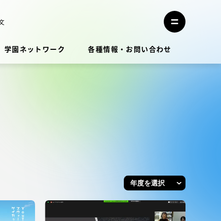
メ
ニ
文
メ
ュ
ニ
ー
ュ
を
学園ネットワーク
各種情報・お問い合わせ
ー
閉
を
じ
開
る
く
教員・研究者ガイド
学生生活
学生生活
学生生活サポート