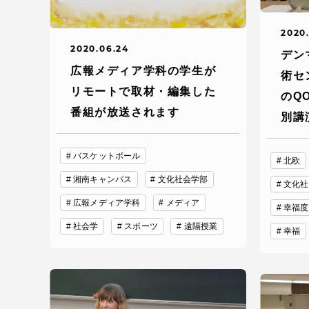
語学教育センター
2020
2020.06.24
デン
広報メディア学科の学生が
術セ
リモートで取材・編集した
のQ
番組が放送されます
別講
アク
バスケットボール
北欧
湘南キャンパス
文化社会学部
文化社
品川キャン
広報メディア学科
メディア
幸福度
阿蘇くまも
社会学
スポーツ
遠隔授業
臨空キャン
幸福