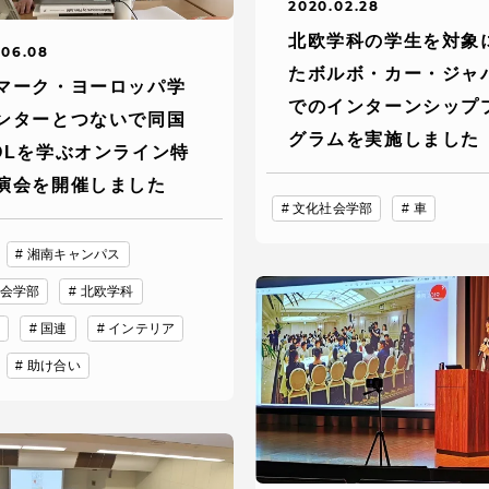
2020.02.28
北欧学科の学生を対象
.06.08
たボルボ・カー・ジャ
マーク・ヨーロッパ学
でのインターンシップ
ンターとつないで同国
グラムを実施しました
OLを学ぶオンライン特
演会を開催しました
文化社会学部
車
セス情報
湘南キャンパス
会学部
北欧学科
パス
湘南キャンパス
伊勢原キャンパス
国連
インテリア
と
札幌キャンパス
パス
助け合い