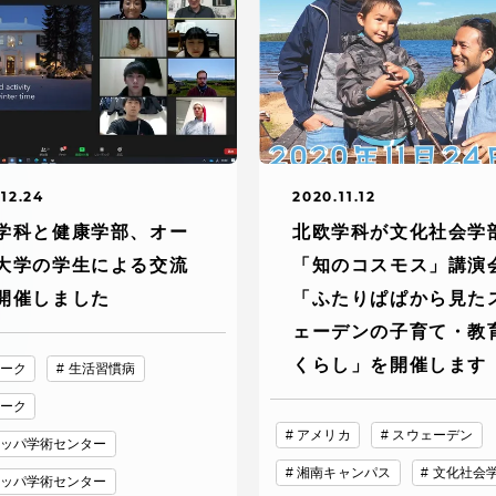
デジタルパンフレットライ
リー
受験イベント
テム
入学案内
12.24
2020.11.12
ター
学科と健康学部、オー
北欧学科が文化社会学
学費
大学の学生による交流
「知のコスモス」講演
・体制
開催しました
「ふたりぱぱから見た
東海大学会員サイト案内（
ェーデンの子育て・教
請求）
・施設
くらし」を開催します
ーク
生活習慣病
ーク
出願方法
アメリカ
スウェーデン
ッパ学術センター
湘南キャンパス
文化社会
ッパ学術センター
合否発表・入学手続