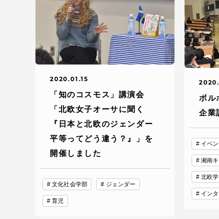
TOKAIスポーツ
2020.01.15
教育研究上の目的
2020.
及び養成する人材
「知のコスモス」講演会
ボル
像と３つのポリシ
「北欧女子オーサに聞く
企業
ー
『日本と北欧のジェンダー
平等ってどう違う？』」を
イベン
開催しました
湘南キ
資料請求
お問い
北欧学
文化社会学部
ジェンダー
インタ
育児