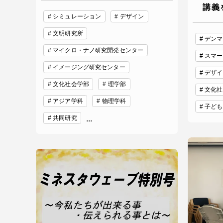
講義
留学生への情報 – TOKAI
シミュレーション
デザイン
Inbound
キャリア
文明研究所
デンマ
情報）
マイクロ・ナノ研究開発センター
スマー
海外ネットワーク
イメージング研究センター
デザイ
文化社会学部
理学部
Global Programs
文化社
アジア学科
物理学科
子ども
共同研究
...
外国人研究者
特色ある国際活動
グローバル大学へ向けた取り組
みのための基本理念