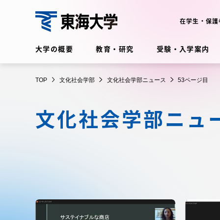
コ
ン
在学生・保護
テ
文
ン
大学の概要
教育・研究
受験・入学案内
ツ
化
に
在学生・保護者向けポータル
TOP
文化社会学部
文化社会学部ニュース
53ページ目
ス
（TIPS）
社
キ
文化社会学部ニュ
ッ
会
プ
大学の概要
教育・
学
大学の概要
教育・研
部
理念・歴史
学部・学