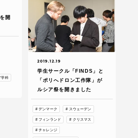
っての
認証評価
」を開
2019.12.19
学生サークル「FINDS」と
ア学科
「ポリへドロン工作隊」が
ルシア祭を開きました
中文
デンマーク
スウェーデン
フィンランド
クリスマス
チャレンジ