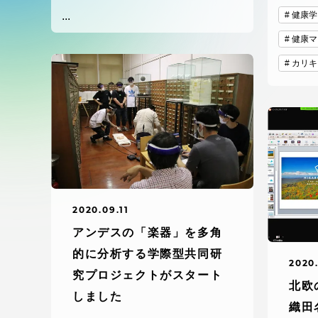
付属図書
...
健康学
在学生の皆様
健康マ
東海大学
カリキ
保護者の方
教育・研究組織について
グローバルネットワーク
学外連
2020.09.11
グローバルネットワーク
学外連携
アンデスの「楽器」を多角
的に分析する学際型共同研
2020.
海外派遣留学プログラム –
産官学連
究プロジェクトがスタート
北欧
TOKAI Outbound
しました
織田
地域連携