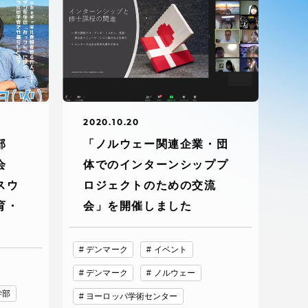
ブラ
スポーツインフォ
ToCoチャレ
海外研修航海
2020.10.20
キャリア就職（学内向け情報）
部
「ノルウェー関連企業・団
会
体でのインターンシッププ
スウ
ロジェクトのための交流
資料
育・
会」を開催しました
デンマーク
イベント
デンマーク
ノルウェー
学部
ヨーロッパ学術センター