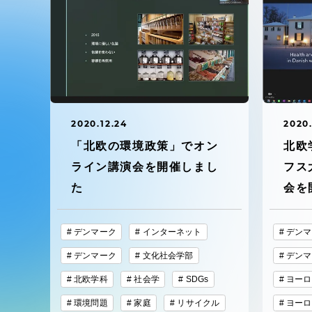
東海大学の障がい学生支援に関
大学院
する取り組みについて
教育方針
東海大学環境憲章
教育シス
ダイバーシティ推進
2020.12.24
2020.
教育セン
「北欧の環境政策」でオン
北欧
中期目標
ライン講演会を開催しまし
フス
研究支援
た
会を
学則・諸規程
スポーツ
デンマーク
インターネット
デンマ
コンプライアンス
デンマーク
文化社会学部
デンマ
研究所
北欧学科
社会学
SDGs
ヨーロ
キャンパス案内
環境問題
家庭
リサイクル
ヨーロ