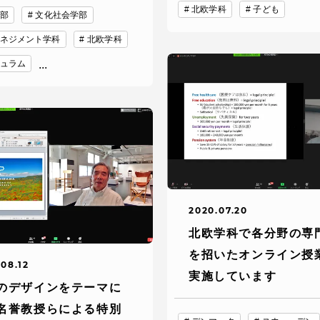
館
北欧学科
子ども
部
文化社会学部
ネジメント学科
北欧学科
奨学金
 教員・研究者ガイド
ュラム
...
携
学園ネットワーク
2020.07.20
学園ネットワーク
北欧学科で各分野の専
を招いたオンライン授
08.12
携
厚生施設
実施しています
のデザインをテーマに
名誉教授らによる特別
学園関連機関