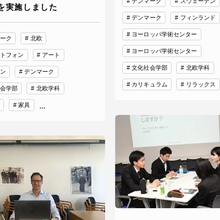
デンマーク
スウェーデン
を実施しました
デンマーク
フィンランド
就職（採用担当者向け
卒業生サービス
ヨーロッパ学術センター
ーク
北欧
ヨーロッパ学術センター
トフォン
アート
関連教育機関
文化社会学部
北欧学科
ン
デンマーク
カリキュラム
リラックス
会学部
北欧学科
家具
...