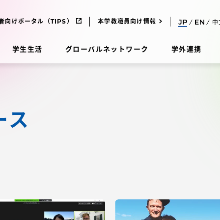
者向けポータル（TIPS）
本学教職員向け情報
中
学生生活
グローバルネットワーク
学外連携
受験・入学案内
ース
研究
受験・入学案内
究
受験・入学案内
科
入試制度