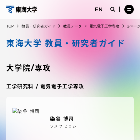
コ
メ
サ
ニ
イ
サ
メ
ン
ュ
ト
教
イ
ニ
テ
ー
検
ト
ュ
員・
TOP
教員・研究者ガイド
教員データ
電気電子工学専攻
2ペー
を
索
検
ー
在学生・保護者向けポータル（TIPS）
ン
閉
を
研
索
を
ツ
じ
閉
を
開
東海大学 教員・研究者ガイド
究
る
じ
開
く
に
る
者
く
受験・入学案内
ス
ガ
キ
大学院/専攻
イ
ッ
教員・研究者ガイド
ド
プ
工学研究科 / 電気電子工学専攻
大学の概要
染谷 博司
教育・研究
ソメヤ ヒロシ