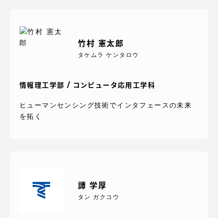
TOKAIスポーツ
竹村 憲太郎
ニュースリリース
タケムラ ケンタロウ
情報理工学部 / コンピュータ応用工学科
卒業にあたってのアンケート
ヒューマンセンシング技術でインタフェースの未来
を拓く
認証評価
譚 学厚
タン ガクコウ
教育研究上の目的及び養成する人材像と３つの
ポリシー