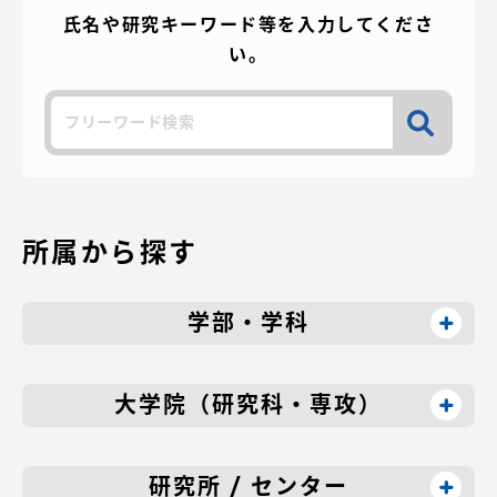
氏名や研究キーワード等を入力してくださ
の
い。
ペ
検
ー
索
ジ
送
所属から探す
り
学部・学科
大学院（研究科・専攻）
研究所 / センター