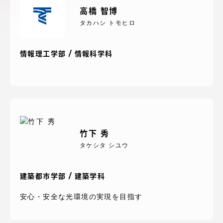
アクセス情報
高橋 智博
タカハシ トモヒロ
品川キャンパス
湘南キャンパス
情報理工学部 / 情報科学科
伊勢原キャンパス
静岡キャンパス
熊本キャンパス
阿蘇くまもと
臨空キャンパス
札幌キャンパス
竹下 秀
タケシタ シユウ
建築都市学部 / 建築学科
安心・安全な光環境の実現を目指す