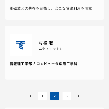
電磁波との共存を目指し、安全な電波利用を研究
村松 聡
ムラマツ サトシ
情報理工学部 / コンピュータ応用工学科
投
1
2
3
稿