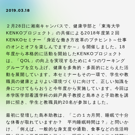
受験・入学案内
2019.03.18
学生生活
２月28日に湘南キャンパスで、健康学部と「東海大学
KENKOプロジェクト」の共催による2018年度第２回
グローバルネットワーク
KENKOセミナー「身近な働き方改革のプチヒント～仕事
のオンとオフを楽しんでますか～」を開催しました。18
年度から本格的に活動を開始したKENKOプロジェクト
学外連携
は、「QOL」の向上を実現するために４つのワーキング
グループを立ち上げ、健康を多角的・多面的にとらえた活
学園ネットワーク
動を展開しています。本セミナーもその一環で、学生や教
職員の健康とよりよい環境づくりに向けて、正しい知識を
身につけてもらおうと今年度から実施しています。今回は
各種情報・お問い合わせ
本学医学部看護学科の錦戸典子教授と島本さと子助教を講
師に招き、学生と教職員約20名が参加しました。
最初に登壇した島本助教は、「この１カ月間、睡眠で十分
な休養が取れていますか？ 平均睡眠時間は？」と問いか
け、「例えば、一般的な身支度や通勤、食事などの生活時