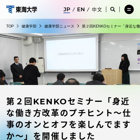
コ
メ
サ
中文
ニ
イ
サ
メ
ン
ュ
ト
健
イ
ニ
テ
ー
検
ト
ュ
康
TOP
健康学部
健康学部ニュース
第２回KENKOセミナー「身近
を
索
検
ー
在学生・保護者向けポータル（TIPS）
ン
閉
を
学
索
を
ツ
じ
閉
を
開
部
る
じ
開
く
に
る
く
受験・入学案内
ス
キ
ッ
教員・研究者ガイド
プ
第２回KENKOセミナー「身近
大学の概要
な働き方改革のプチヒント～仕
教育・研究
事のオンとオフを楽しんでます
か～」を開催しました