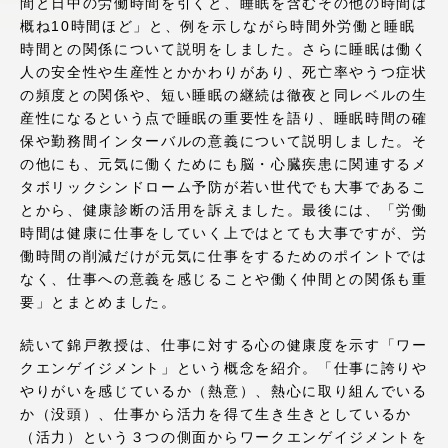
間と日中の労働時間を引くと、睡眠を含むその他の時間は
アクセス情報
概ね10時間ほど」と、例を示しながら時間外労働と睡眠
時間との関係について説明をしました。さらに睡眠は働く
人の安全性や生産性とかかわりがあり、死亡率やうつ症状
品川キャンパス
湘南キャンパス
の頻度との関係や、短い睡眠の継続は徹夜と同レベルの生
産性になるという点で睡眠の重要性を語り、睡眠時間の確
伊勢原キャンパス
静岡キャンパス
保や勤務間インターバルの意義について説明しました。そ
の他にも、元気に働くためにも脳・心臓疾患に関連するメ
熊本キャンパス
阿蘇くまもと
タボリックシンドローム予防が若い世代でも大事であるこ
臨空キャンパス
とから、健康診断の活用を訴えました。最後には、「労働
札幌キャンパス
時間は健康に仕事をしていく上ではとても大事ですが、労
働時間の削減だけが元気に仕事をするためのポイントでは
なく、仕事への意義を感じることや働く仲間との関係も重
要」とまとめました。
続いて錦戸教授は、仕事に対する心の健康度を示す「ワー
クエンゲイジメント」という概念を紹介。「仕事に誇りや
やりがいを感じているか（熱意）、熱心に取り組んでいる
か（没頭）、仕事から活力を得て生き生きとしているか
（活力）という３つの側面からワークエンゲイジメントを