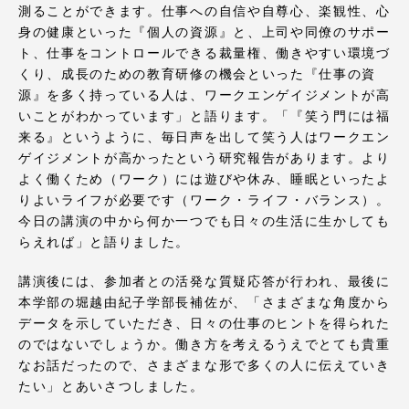
TOKAIスポーツ
測ることができます。仕事への自信や自尊心、楽観性、心
身の健康といった『個人の資源』と、上司や同僚のサポー
ト、仕事をコントロールできる裁量権、働きやすい環境づ
くり、成長のための教育研修の機会といった『仕事の資
源』を多く持っている人は、ワークエンゲイジメントが高
ニュースリリース
いことがわかっています」と語ります。「『笑う門には福
来る』というように、毎日声を出して笑う人はワークエン
ゲイジメントが高かったという研究報告があります。より
よく働くため（ワーク）には遊びや休み、睡眠といったよ
卒業にあたってのアンケート
りよいライフが必要です（ワーク・ライフ・バランス）。
今日の講演の中から何か一つでも日々の生活に生かしても
らえれば」と語りました。
講演後には、参加者との活発な質疑応答が行われ、最後に
認証評価
本学部の堀越由紀子学部長補佐が、「さまざまな角度から
データを示していただき、日々の仕事のヒントを得られた
のではないでしょうか。働き方を考えるうえでとても貴重
なお話だったので、さまざまな形で多くの人に伝えていき
教育研究上の目的及び養成する人材像と３つの
たい」とあいさつしました。
ポリシー