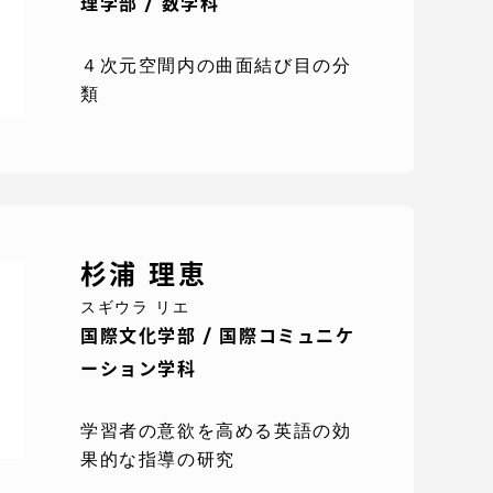
理学部 / 数学科
っての
認証評価
４次元空間内の曲面結び目の分
類
杉浦 理恵
スギウラ リエ
国際文化学部 / 国際コミュニケ
ーション学科
け情報
学習者の意欲を高める英語の効
果的な指導の研究