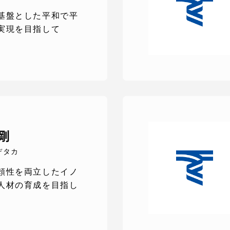
基盤とした平和で平
卒業にあた
ニュースリリース
アンケート
実現を目指して
剛
デタカ
頼性を両立したイノ
お問い合わせ
在学生・保護者向けポータル（TIPS）
本学教職員向
人材の育成を目指し