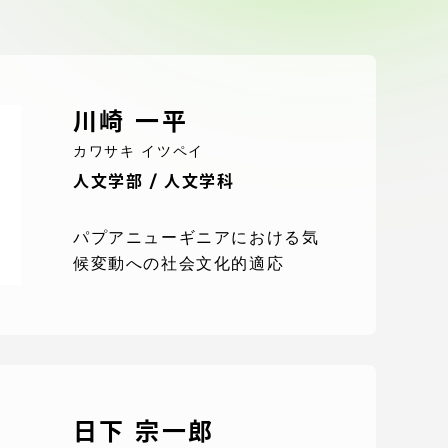
ブラ
スポーツインフォ
ToCoチャレ
川崎 一平
海外研修航海
カワサキ イツペイ
人文学部 / 人文学科
キャリア就職（学内向け情報）
パプアニューギニアにおける気
候変動への社会文化的適応
資料
日下 宗一郎