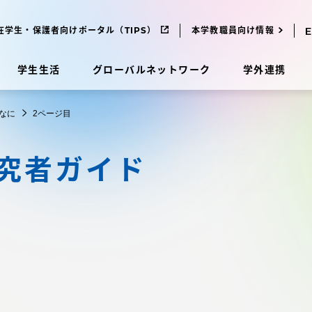
在学生・保護者向けポータル（TIPS）
本学教職員向け情報
学生生活
グローバルネットワーク
学外連携
なに
2ページ目
受験・入学案内
研究者ガイド
研究
受験・入学案内
究
受験・入学案内
科
入試制度