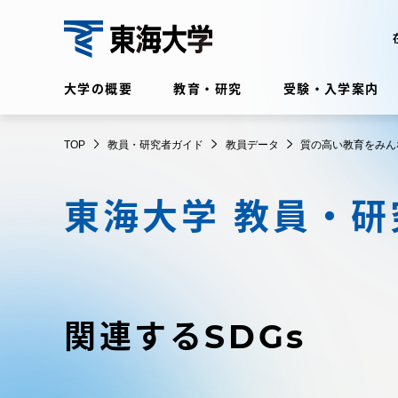
コ
ン
テ
教
ン
大学の概要
教育・研究
受験・入学案内
員・
ツ
研
に
在学生・保護者向けポータル
究
TOP
教員・研究者ガイド
教員データ
質の高い教育をみん
ス
（TIPS）
者
キ
ガ
東海大学 教員・
ッ
イ
プ
ド
大学の概要
教育・
大学の概要
教育・研
関連するSDGs
理念・歴史
学部・学