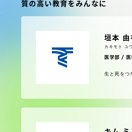
東海大学の障がい学生支援に関
大学院
質の高い教育をみんなに
する取り組みについて
教育方針
東海大学環境憲章
垣本 由
教育シス
カキモト ユ
ダイバーシティ推進
医学部 / 
教育セン
中期目標
生と死をつ
研究支援
学則・諸規程
スポーツ
コンプライアンス
研究所
キャンパス案内
キム 