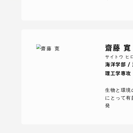
留学生への情報 – TOKAI
Inbound
キャリア
情報）
海外ネットワーク
齋藤 寛
Global Programs
サイトウ ヒ
海洋学部 /
外国人研究者
理工学専攻
生物と環境
特色ある国際活動
にとって有
発
グローバル大学へ向けた取り組
みのための基本理念