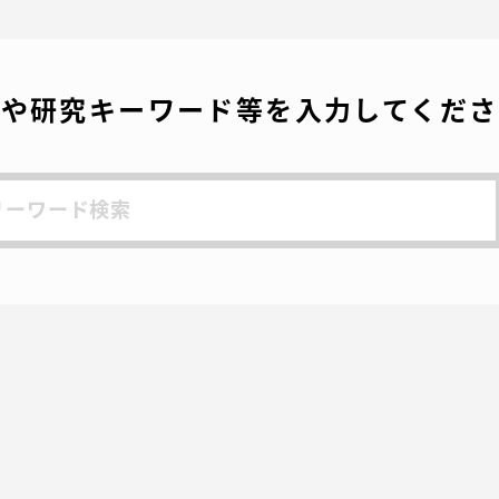
稿
名や研究キーワード等を入力してくださ
の
ペ
ー
ジ
送
り