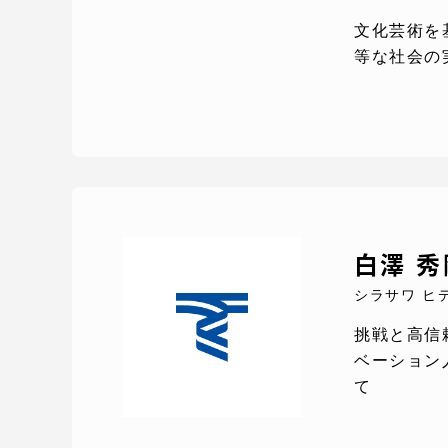
文化芸術を
TOKAIスポーツ
等な社会の
教育研究上の目的
及び養成する人材
像と３つのポリシ
ー
白澤 秀
シラサワ ヒ
挑戦と高信
資料請求
ベーション
て