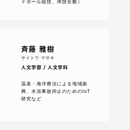
ドボール競技、球技全般）
プライバシーポリシー
免責事項
斉藤 雅樹
お問い合わせ
サイトウ マサキ
人文学部 / 人文学科
情報の公表
温泉・海洋療法による地域振
興、水浴事故抑止のためのIoT
本学教職員向け情報
研究など