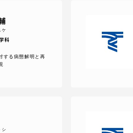
輔
スケ
医学科
対する病態解明と再
現
セス情報
パス
湘南キャンパス
伊勢原キャンパス
と
札幌キャンパス
パス
トシ