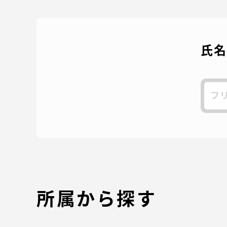
氏
検
索
所属から探す