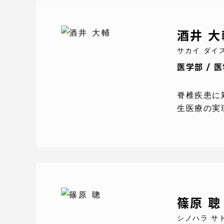
語学教育センター
酒井 大
サカイ ダイ
医学部 / 
脊椎疾患に
生医療の実
アク
品川キャン
阿蘇くまも
臨空キャン
篠原 聰
シノハラ サ