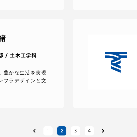
緒
 / 土木工学科
，豊かな生活を実現
ンフラデザインと文
1
2
3
4
投