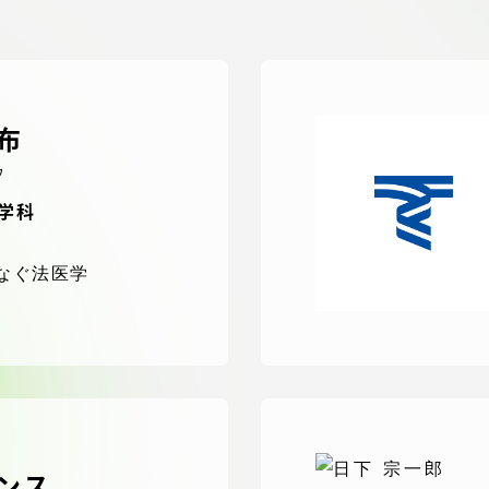
デジタルパンフレットライ
リー
受験イベント
布
テム
ウ
入学案内
医学科
ター
学費
なぐ法医学
・体制
東海大学会員サイト案内（
請求）
・施設
出願方法
ミンス
合否発表・入学手続