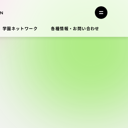
メ
ニ
メ
ュ
ニ
ー
ュ
を
学園ネットワーク
各種情報・お問い合わせ
ー
閉
を
じ
開
る
く
教員・研究者ガイド
学生生活
学生生活
学生生活サポート