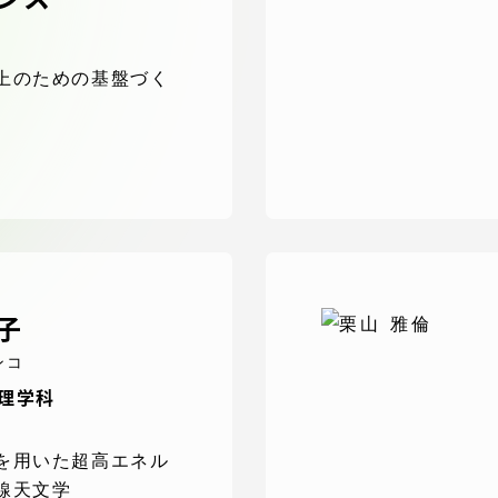
館
奨学金
 教員・研究者ガイド
上のための基盤づく
携
学園ネットワーク
子
学園ネットワーク
ンコ
物理学科
携
厚生施設
を用いた超高エネル
線天文学
学園関連機関