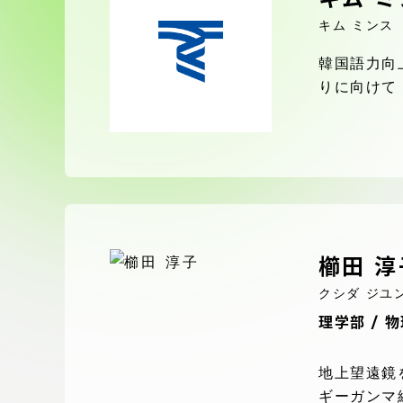
付属図書
キム ミンス
在学生の皆様
東海大学
韓国語力向
保護者の方
りに向けて
教育・研究組織について
グローバルネットワーク
学外連
櫛田 淳
グローバルネットワーク
学外連携
クシダ ジユ
理学部 / 
海外派遣留学プログラム –
産官学連
TOKAI Outbound
地上望遠鏡
ギーガンマ
地域連携