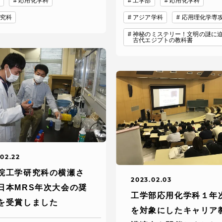
応用化学科
工学部
応用化学科
館
究科
アジア学科
応用理化学専
奨学金
 教員・研究者ガイド
神秘のミステリー！文明の謎
古代エジプトの教科書
携
学園ネットワーク
02.22
学園ネットワーク
院工学研究科の横瀬さ
2023.02.03
日本MRS年次大会の奨
携
厚生施設
工学部応用化学科１年
を受賞しました
を対象にしたキャリア
学園関連機関