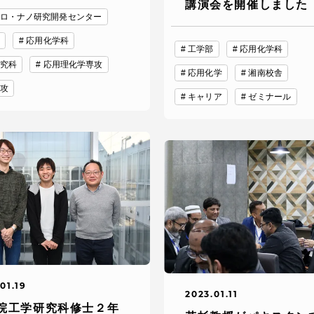
講演会を開催しました
ロ・ナノ研究開発センター
応用化学科
就職（採用担当者向け
卒業生サービス
工学部
応用化学科
究科
応用理化学専攻
応用化学
湘南校舎
攻
関連教育機関
キャリア
ゼミナール
01.19
2023.01.11
院工学研究科修士２年