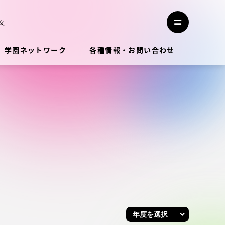
メ
ニ
文
メ
ュ
ニ
ー
ュ
を
学園ネットワーク
各種情報・お問い合わせ
ー
閉
を
じ
開
る
く
教員・研究者ガイド
学生生活
学生生活
学生生活サポート