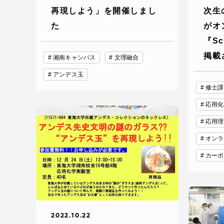
語学教育センター
再現しよう」を開催しまし
次生
た
がオ
『Sc
掲載
湘南キャンパス
文理融合
アンデス玉
修士課
応用化
アク
応用理
オンラ
品川キャン
カーボ
阿蘇くまも
臨空キャン
2022.10.22