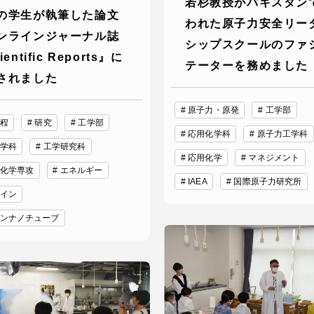
若杉教授がパキスタン
の学生が執筆した論文
われた原子力安全リー
ンラインジャーナル誌
シップスクールのファ
ientific Reports』に
テーターを務めました
されました
原子力・原発
工学部
程
研究
工学部
応用化学科
原子力工学科
学科
工学研究科
セス情報
応用化学
マネジメント
化学専攻
エネルギー
IAEA
国際原子力研究所
イン
パス
湘南キャンパス
伊勢原キャンパス
ンナノチューブ
と
札幌キャンパス
パス