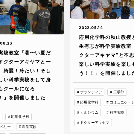
卒業にあた
ニュースリリース
アンケート
2022.05.14
応用化学科の秋山教授
.08.23
生有志が科学実験教室
実験教室「暑〜い夏だ
クターアキヤマ”と不
ドクターアキヤマと一
楽しい科学実験を楽し
、綺麗！冷たい！そし
う！！」を開催しまし
しい科学実験をして身
もクールになろ
ボランティア
工学部
！」を開催しました
合わせ
在学生・保護者向けポータル（TIPS）
本学教職員向け情報
応用化学科
コミュニケー
カルシウム
科学実験
応用化学科
ドクターアキヤマ
ベリー
科学実験