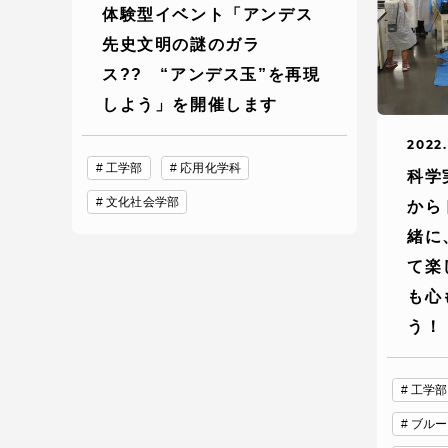
体験型イベント「アンデス
TOKAIスポーツ
先史文明の謎のガラ
ス?? “アンデス玉”を再現
しよう」を開催します
2022
教育研究上の目的
工学部
応用化学科
科学
及び養成する人材
文化社会学部
から
像と３つのポリシ
ー
緒に
て楽
も心
う！
資料請求
お問い
工学部
ブルー