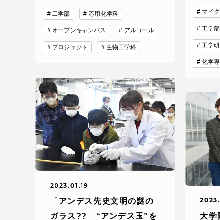
マイク
留学生への情報 – TOKAI
工学部
応用化学科
Inbound
工学部
オープンキャンパス
アルコール
キャリア
情報）
工学研
プロジェクト
生物工学科
海外ネットワーク
化学専
Global Programs
外国人研究者
特色ある国際活動
グローバル大学へ向けた取り組
2023.01.19
みのための基本理念
2023.
「アンデス先史文明の謎の
ガラス?? “アンデス玉”を
大学