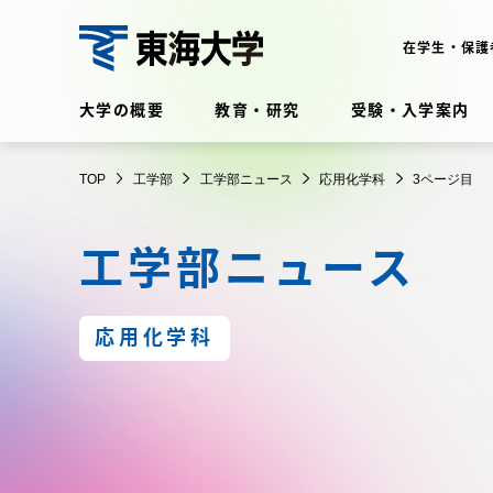
コ
ン
在学生・保護
テ
工
ン
大学の概要
教育・研究
受験・入学案内
ツ
学
に
在学生・保護者向けポータル
TOP
工学部
工学部ニュース
応用化学科
3ページ目
ス
（TIPS）
部
キ
工学部ニュース
ッ
プ
大学の概要
教育・
応用化学科
大学の概要
教育・研
理念・歴史
学部・学