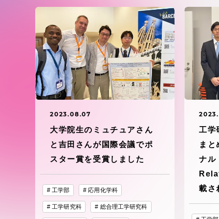
東海大学の障がい学生支援に関
大学院
する取り組みについて
教育方針
東海大学環境憲章
教育シス
ダイバーシティ推進
教育セン
中期目標
2023.08.07
2023.
研究支援
大学院生のミュチュアさん
工学
学則・諸規程
と吉田さんが国際会議でポ
まと
スポーツ
スター賞を受賞しました
ナル『
コンプライアンス
Rel
載さ
研究所
工学部
応用化学科
キャンパス案内
工学研究科
総合理工学研究科