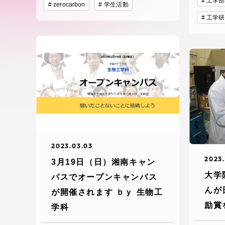
工学部
付属図書
zerocarbon
学生活動
在学生の皆様
工学研
東海大学
保護者の方
教育・研究組織について
グローバルネットワーク
学外連
2023.03.03
2023.
グローバルネットワーク
学外連携
3月19日（日）湘南キャン
大学
パスでオープンキャンパス
んが
が開催されます ｂｙ 生物工
海外派遣留学プログラム –
産官学連
励賞
TOKAI Outbound
学科
地域連携