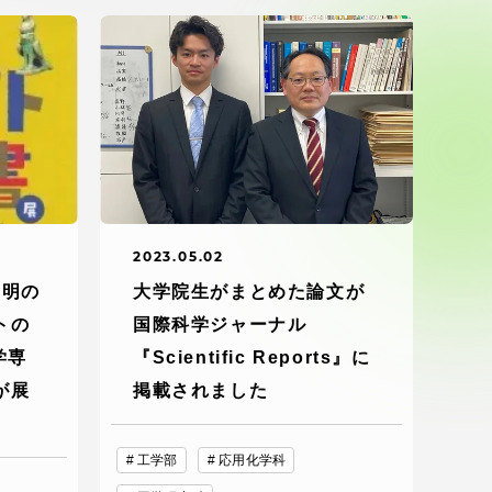
ブラ
スポーツインフォ
ToCoチャレ
海外研修航海
キャリア就職（学内向け情報）
2023.05.02
文明の
大学院生がまとめた論文が
資料
トの
国際科学ジャーナル
学専
『Scientific Reports』に
が展
掲載されました
工学部
応用化学科