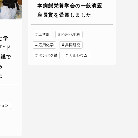
本病態栄養学会の一般演題
っての
認証評価
座長賞を受賞しました
工学部
応用化学科
と学
応用化学
共同研究
「“ド
タンパク質
カルシウム
思議で
も
た
中文
ション