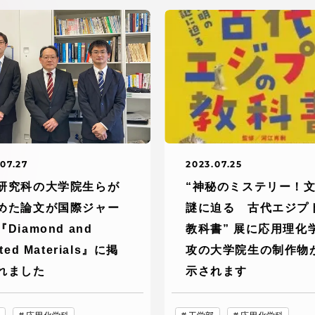
デジタルパンフレットライ
リー
受験イベント
テム
入学案内
ター
学費
07.27
2023.07.25
・体制
研究科の大学院生らが
“神秘のミステリー！
東海大学会員サイト案内（
めた論文が国際ジャー
謎に迫る 古代エジプ
請求）
・施設
Diamond and
教科書” 展に応用理化
ated Materials』に掲
攻の大学院生の制作物
出願方法
れました
示されます
合否発表・入学手続