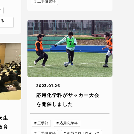
工学研究科
攻
に迫る
各種情報・お問い合わせ
2023.01.26
応用化学科がサッカー大会
各種情報・お問い合わせ
を開催しました
サイトマップ
次生
工学部
応用化学科
教育
工学研究科
新型コロナウイルス
サイト閲覧環境