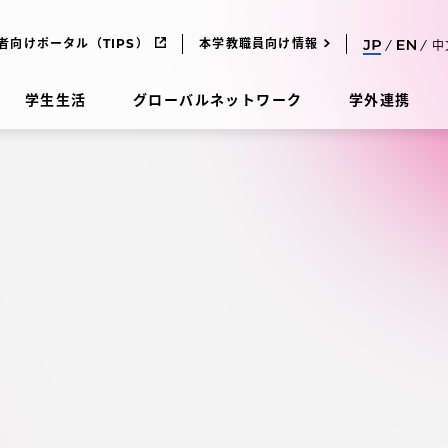
者向けポータル（TIPS）
本学教職員向け情報
中
学生生活
グローバルネットワーク
学外連携
受験・入学案内
研究
受験・入学案内
究
受験・入学案内
科
入試制度