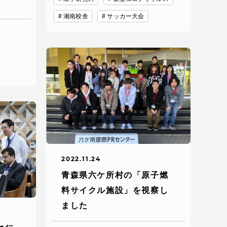
湘南校舎
サッカー大会
プライバシーポリシー
免責事項
お問い合わせ
情報の公表
2022.11.24
本学教職員向け情報
青森県六ケ所村の「原子燃
料サイクル施設」を視察し
ました