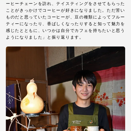
ーヒーチェーンを訪れ、テイスティングをさせてもらった
アクセス情報
ことがきっかけでコーヒーが好きになりました。ただ苦い
ものだと思っていたコーヒーが、豆の種類によってフルー
ティーになったり、香ばしくなったりすると知って魅力を
品川キャンパス
湘南キャンパス
感じたとともに、いつかは自分でカフェを持ちたいと思う
ようになりました」と振り返ります。
伊勢原キャンパス
静岡キャンパス
熊本キャンパス
阿蘇くまもと
臨空キャンパス
札幌キャンパス