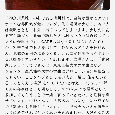
「神奈川県唯一の村である清川村は、自然が豊かでアット
ホームな雰囲気が魅力ですが、働く場所が少なく、若い人
は就職とともに村外に出ていってしまいます。少し先にあ
る宮ケ瀬ダムに観光で訪れた人も村の中心地は通過してし
まうのが現状です。CAFEおはなの活動はもちろんです
が、将来自分でお店を出して、外からお客さんを呼び込
み、地域の雇用の場をつくるとともに定住者を増やすよう
な活動をしていきたい」と話します。岩澤さんは、「古民
家カフェよってけさんは、東京工芸大学の学生にリノベー
ションを、産業能率大学の学生にプロモーションを担当し
てもらい、ここをハブとして若い人と一緒に“住みたいと
思ってもらえる場所”をつくりたいと考えています。中野
くんの存在はとても頼もしく、NPO法人でも理事として
参加してもらうことで一緒に育っていきたい」と期待を寄
せています。中野さんは、「店名の『おはな』はハワイ語
で『家族』を意味しています。ここで出会った人が家族の
ように過ごせればという思いを込めました。大好きなこの