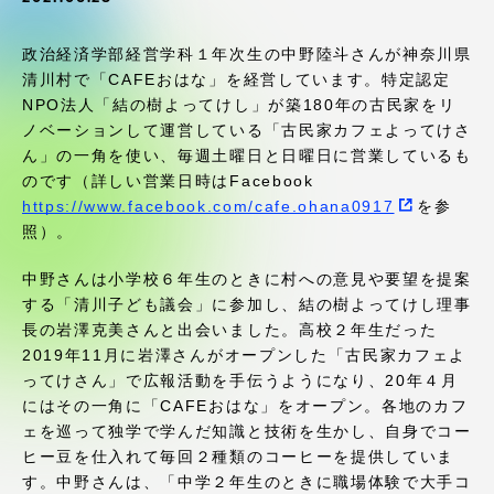
受験・入学案内
政治経済学部経営学科１年次生の中野陸斗さんが神奈川県
学生生活
清川村で「CAFEおはな」を経営しています。特定認定
NPO法人「結の樹よってけし」が築180年の古民家をリ
ノベーションして運営している「古民家カフェよってけさ
グローバルネットワーク
ん」の一角を使い、毎週土曜日と日曜日に営業しているも
のです（詳しい営業日時はFacebook
学外連携
https://www.facebook.com/cafe.ohana0917
を参
照）。
学園ネットワーク
中野さんは小学校６年生のときに村への意見や要望を提案
する「清川子ども議会」に参加し、結の樹よってけし理事
長の岩澤克美さんと出会いました。高校２年生だった
各種情報・お問い合わせ
2019年11月に岩澤さんがオープンした「古民家カフェよ
ってけさん」で広報活動を手伝うようになり、20年４月
にはその一角に「CAFEおはな」をオープン。各地のカフ
ェを巡って独学で学んだ知識と技術を生かし、自身でコー
ヒー豆を仕入れて毎回２種類のコーヒーを提供していま
す。中野さんは、「中学２年生のときに職場体験で大手コ