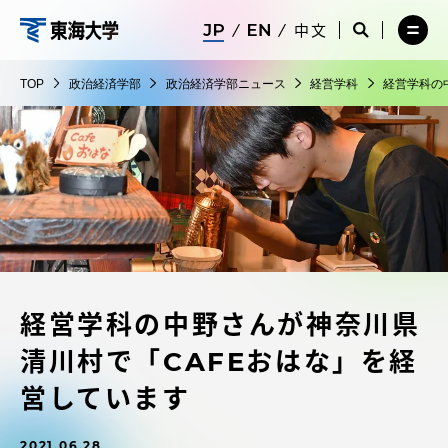
コ
メ
サ
中文
ニ
イ
サ
メ
ン
ュ
ト
政
イ
ニ
テ
ー
検
ト
ュ
治
TOP
政治経済学部
政治経済学部ニュース
経営学科
経営学科の
を
索
検
ー
在学生・保護者向けポータル（TIPS）
ン
閉
を
経
索
を
ツ
じ
閉
を
開
済
る
じ
開
く
に
る
学
く
受験・入学案内
ス
部
キ
ッ
教員・研究者ガイド
プ
経営学科の中野さんが神奈川県
大学の概要
清川村で「CAFEおはな」を経
教育・研究
営しています
2021.06.28