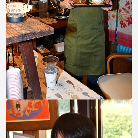
TOKAIスポーツ
ニュースリリース
卒業にあたってのアンケート
認証評価
教育研究上の目的及び養成する人材像と３つの
ポリシー