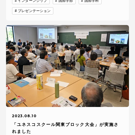
TOKAIスポーツ
インターンシップ
国際学部
国際学科
プレゼンテーション
ニュースリリース
卒業にあたってのアンケート
認証評価
2023.08.10
教育研究上の目的及び養成する人材像と３つの
「ユネスコスクール関東ブロック大会」が実施さ
ポリシー
れました