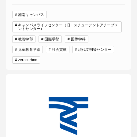
湘南キャンパス
キャンパスライフセンター（旧・スチューデントアチーブメ
ントセンター）
資料請求
お問い合わせ
教養学部
国際学部
国際学科
在学生・保護者向けポータル（TIPS）
本学教職員向け情報
児童教育学部
社会貢献
現代文明論センター
中文
zerocarbon