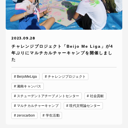
受験・入学案内
学生生活
グローバルネットワーク
2023.09.28
チャレンジプロジェクト「Beijo Me Liga」が4
学外連携
年ぶりにマルチカルチャーキャンプを開催しまし
た
学園ネットワーク
BeijoMeLiga
チャレンジプロジェクト
湘南キャンパス
各種情報・お問い合わせ
スチューデントアチーブメントセンター
社会貢献
マルチカルチャーキャンプ
現代文明論センター
zerocarbon
学生活動