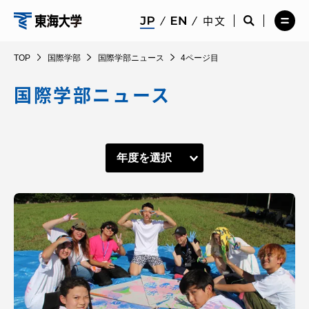
コ
メ
サ
中文
ニ
イ
サ
メ
ン
ュ
ト
イ
ニ
国
テ
ー
検
ト
ュ
TOP
国際学部
国際学部ニュース
4ページ目
を
索
検
ー
在学生・保護者向けポータル（TIPS）
ン
閉
を
索
を
際
ツ
じ
閉
を
開
国際学部ニュース
る
じ
開
く
に
る
く
学
受験・入学案内
ス
キ
部
ッ
教員・研究者ガイド
プ
大学の概要
教育・研究