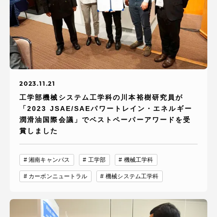
アクセス情報
品川キャンパス
湘南キャンパス
伊勢原キャンパス
静岡キャンパス
熊本キャンパス
阿蘇くまもと
2023.11.21
臨空キャンパス
工学部機械システム工学科の川本裕樹研究員が
「2023 JSAE/SAEパワートレイン・エネルギー
札幌キャンパス
潤滑油国際会議」でベストペーパーアワードを受
賞しました
湘南キャンパス
工学部
機械工学科
カーボンニュートラル
機械システム工学科