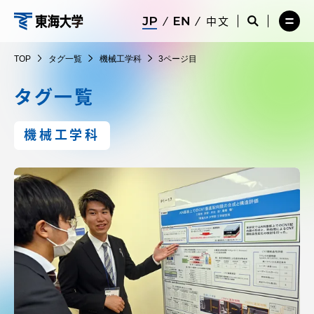
コ
メ
サ
中文
ニ
イ
サ
メ
ン
ュ
ト
イ
ニ
東
テ
ー
検
ト
ュ
TOP
タグ一覧
機械工学科
3ページ目
を
索
検
ー
在学生・保護者向けポータル（TIPS）
ン
閉
を
索
を
海
ツ
じ
閉
を
開
タグ一覧
る
じ
開
く
に
る
く
大
受験・入学案内
ス
機械工学科
キ
学
ッ
教員・研究者ガイド
プ
大学の概要
教育・研究